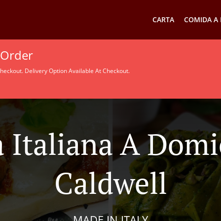
CARTA
COMIDA A 
 Order
heckout. Delivery Option Available At Checkout.
 Italiana A Domic
Caldwell
MADE IN ITALY