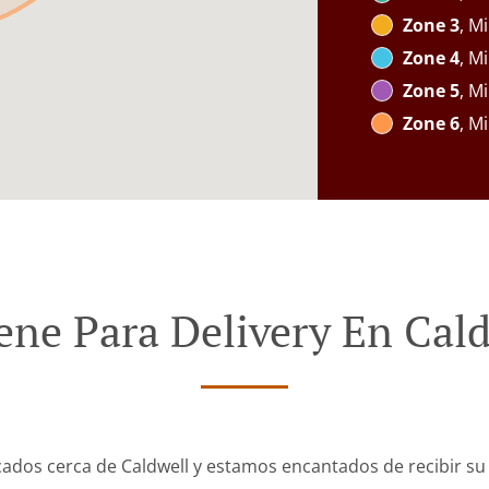
Zone 3
, M
Zone 4
, M
Zone 5
, M
Zone 6
, M
ene Para Delivery En Cald
cados cerca de Caldwell y estamos encantados de recibir su 