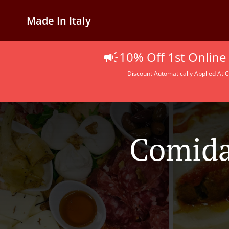
Made In Italy
10% Off 1st Online
Discount Automatically Applied At C
Comida