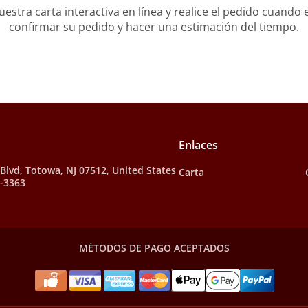
stra carta interactiva en línea y realice el pedido cuando e
confirmar su pedido y hacer una estimación del tiempo.
Enlaces
Blvd, Totowa, NJ 07512, United States
Carta
3-3363
MÉTODOS DE PAGO ACEPTADOS