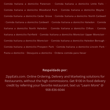
.
.
Comida Italiana a domicilio Paterson
Comida Italiana a domicilio Little Falls
.
.
Comida Italiana a domicilio Woodland Park
Comida Italiana a domicilio Wayne
.
Comida Italiana a domicilio Cedar Grove
Comida Italiana a domicilio North Caldwell
.
.
.
Comida Italiana a domicilio Caldwell
Comida Italiana a domicilio Haledon
Comida
.
.
Italiana a domicilio North Haledon
Comida Italiana a domicilio Clifton
Comida
.
.
Italiana a domicilio Fairfield
Comida Italiana a domicilio Montclair Upper Montclair
.
.
Comida Italiana a domicilio Montclair
Comida Italiana a domicilio Haledon Borough
.
.
Comida Italiana a domicilio Prospect Park
Comida Italiana a domicilio Lincoln Park
.
.
Pasta a domicilio
Desayuno a domicilio
Ordena comida para llevar
Respaldado por:
ZippEats.com. Online Ordering, Delivery and Marketing solutions for
Restaurants, without the high commissions. Get $100 in food delivery
credit by referring your favorite restaurant, text us "Learn More" @
908-836-6044