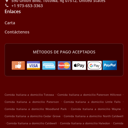
590 Union Blvd, Totowa, NJ 07512, United States
+1 973-653-3363
Enlaces
Carta
Contáctenos
MÉTODOS DE PAGO ACEPTADOS
.
.
Comida Italiana a domicilio Totowa
Comida Italiana a domicilio Paterson Hillcrest
.
.
Comida Italiana a domicilio Paterson
Comida Italiana a domicilio Little Falls
.
.
Comida Italiana a domicilio Woodland Park
Comida Italiana a domicilio Wayne
.
Comida Italiana a domicilio Cedar Grove
Comida Italiana a domicilio North Caldwell
.
.
.
Comida Italiana a domicilio Caldwell
Comida Italiana a domicilio Haledon
Comida